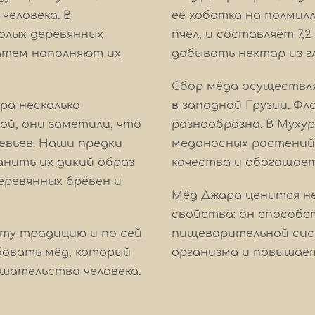
человека. В
её хоботка на полмилл
полых деревянных
пчёл, и составляет 7,
затем наполняют их
добывать нектар из г
Сбор мёда осуществля
ра несколько
в западной Грузии. Фл
ой, они заметили, что
разнообразна. В Муху
евьев. Наши предки
медоносных растений,
анить их дикий образ
качества и обогащае
еревянных брёвен и
Мёд Джара ценится не 
свойства: он способ
ту традицию и по сей
пищеварительной сис
бовать мёд, который
организма и повышает
ешательства человека.