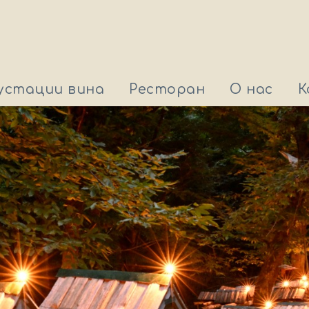
устации вина
Ресторан
О нас
К