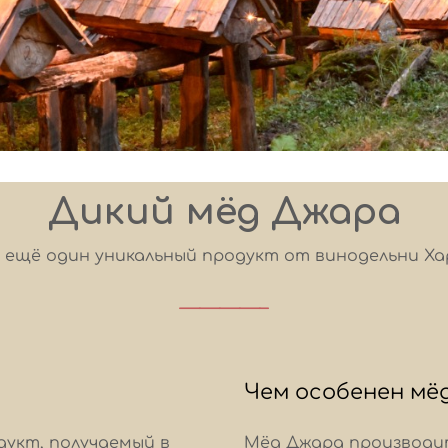
Дикий мёд Джара
ещё один уникальный продукт от винодельни Ха
————–
Чем особенен мё
укт, получаемый в
Мёд Джара производит