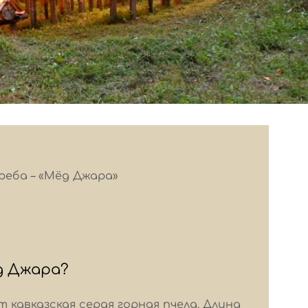
реба – «Мёд Джара»
д Джара?
 кавказская серая горная пчела. Длина