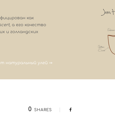
фицирован как
cert
, а его качество
х и голландских
ит натуральный улей ⇒
0
SHARES