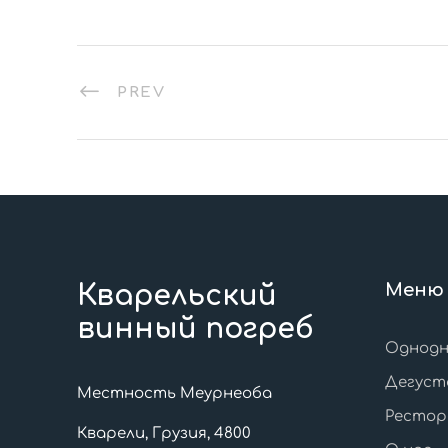
PREV
Кварельский
Меню
винный погреб
Однодн
Дегуст
Местность Меурнеоба
Рестор
Кварели, Грузия, 4800