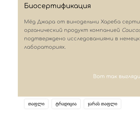
Биосертификация
Мёд Джара от винодельни Хареба серти
органический продукт компанией
Caucas
подтверждено исследованиями в немецки
лабораториях.
Вот так выгляд
თაფლი
ტრადიცია
ჯარას თაფლი