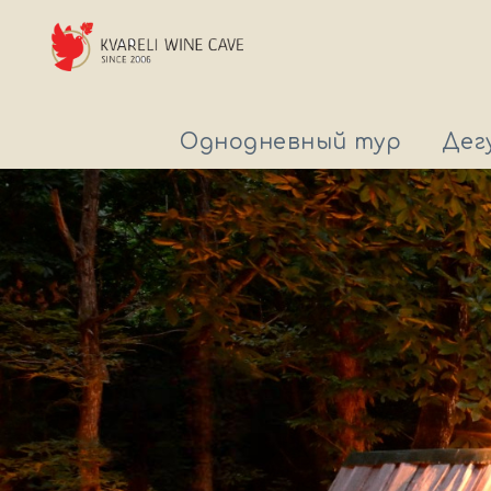
Однодневный тур
Дег