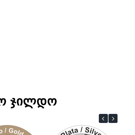
ᲡᲝ ᲯᲘᲚᲓᲝ