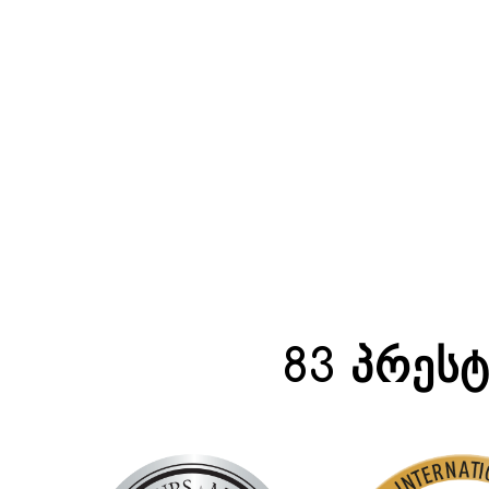
1
2
3
83 ᲞᲠᲔᲡ