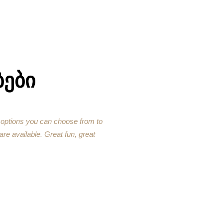
ᲑᲔᲑᲘ
f options you can choose from to
The tour was reall
are available. Great fun, great
she really liked
seeds – we enjoyed 
place, and the st
somehow the pla