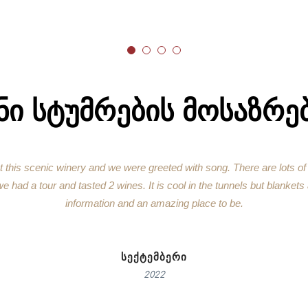
ᲜᲘ ᲡᲢᲣᲛᲠᲔᲑᲘᲡ ᲛᲝᲡᲐᲖᲠᲔ
at this scenic winery and we were greeted with song. There are lots o
 had a tour and tasted 2 wines. It is cool in the tunnels but blankets 
information and an amazing place to be.
ᲡᲔᲥᲢᲔᲛᲑᲔᲠᲘ
2022