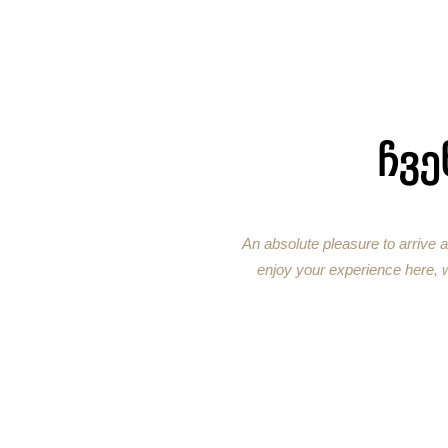
1
2
3
4
ᲩᲕᲔ
An absolute pleasure to arrive 
enjoy your experience here, we