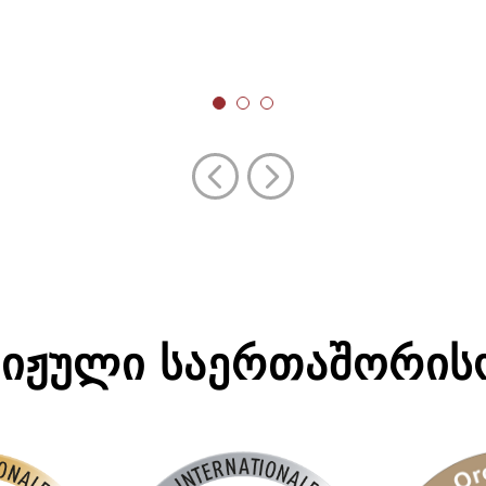
ᲢᲘᲟᲣᲚᲘ ᲡᲐᲔᲠᲗᲐᲨᲝᲠᲘ