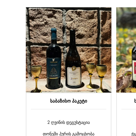
სტანდარტული პაკეტი
2 ღვინის დეგუსტაცია
ბა
ქვევრის გახსნის ცერემონია
თ